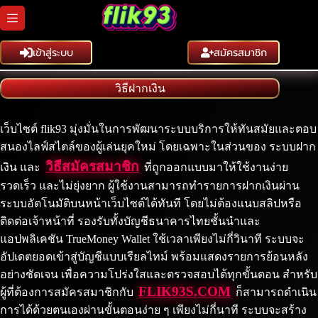
Skip
to
content
เข้าสู่ระบบ
สมัครสมาชิก
วิธีฝากเงิน
เว็บไซต์ flik93 มุ่งมั่นในการพัฒนาระบบบริการให้ทันสมัยและตอบ
สนองไลฟ์สไตล์ของผู้เล่นยุคใหม่ โดยเฉพาะในส่วนของ ระบบฝาก
วิธีสมัครสมาชิก
เงิน และ
ที่ถูกออกแบบมาให้ใช้งานง่าย
รวดเร็ว และไม่ยุ่งยาก ผู้ใช้งานสามารถทำรายการฝากเงินผ่าน
ระบบอัตโนมัติบนหน้าเว็บไซต์ได้ทันที โดยไม่ต้องแนบสลิปหรือ
ติดต่อเจ้าหน้าที่ รองรับทั้งบัญชีธนาคารไทยชั้นนำและ
แอปพลิเคชัน TrueMoney Wallet ใช้เวลาเพียงไม่กี่วินาที ระบบจะ
อัปเดตยอดเข้าสู่บัญชีแบบเรียลไทม์ พร้อมแสดงรายการย้อนหลัง
อย่างชัดเจน เพื่อความโปร่งใสและตรวจสอบได้ทุกขั้นตอน สำหรับ
FLIK93S.COM
ผู้ที่ต้องการสมัครสมาชิกกับ
ก็สามารถดำเนิน
การได้ด้วยตนเองผ่านขั้นตอนง่าย ๆ เพียงไม่กี่นาที ระบบจะสร้าง